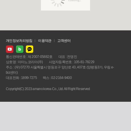
개인정보처리방침
이용약관
고객센터
통신판매번호 : 제 2007-05882호
대표 : 전명진
상호명 : 아마노코리아(주)
사업자등록번호 : 105-81-78229
주소 : (우) 07270 서울특별시 영등포구 양산로 43, 407호 (양평동3가, 우림 e-
biz센터)
대표전화 : 1899-7275
팩스 : 02-2164-9400
Copyright(C) 2023 amano korea Co., Ltd. All Right Reserved