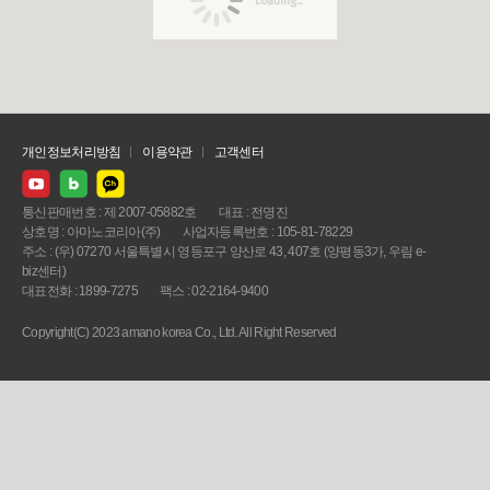
개인정보처리방침
이용약관
고객센터
통신판매번호 : 제 2007-05882호
대표 : 전명진
상호명 : 아마노코리아(주)
사업자등록번호 : 105-81-78229
주소 : (우) 07270 서울특별시 영등포구 양산로 43, 407호 (양평동3가, 우림 e-
biz센터)
대표전화 : 1899-7275
팩스 : 02-2164-9400
Copyright(C) 2023 amano korea Co., Ltd. All Right Reserved