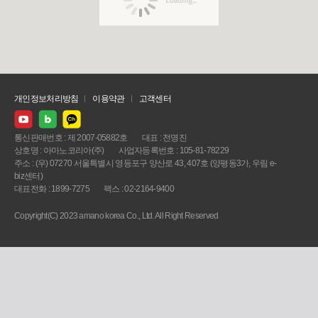
개인정보처리방침
이용약관
고객센터
통신판매번호 : 제 2007-05882호
대표 : 전명진
상호명 : 아마노코리아(주)
사업자등록번호 : 105-81-78229
주소 : (우) 07270 서울특별시 영등포구 양산로 43, 407호 (양평동3가, 우림 e-
biz센터)
대표전화 : 1899-7275
팩스 : 02-2164-9400
Copyright(C) 2023 amano korea Co., Ltd. All Right Reserved