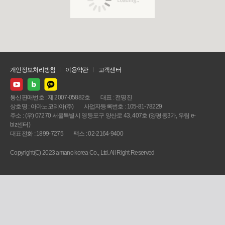
개인정보처리방침
이용약관
고객센터
통신판매번호 : 제 2007-05882호
대표 : 전명진
상호명 : 아마노코리아(주)
사업자등록번호 : 105-81-78229
주소 : (우) 07270 서울특별시 영등포구 양산로 43, 407호 (양평동3가, 우림 e-
biz센터)
대표전화 : 1899-7275
팩스 : 02-2164-9400
Copyright(C) 2023 amano korea Co., Ltd. All Right Reserved