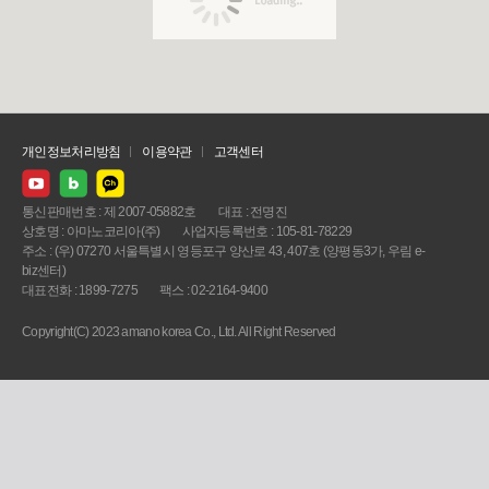
개인정보처리방침
이용약관
고객센터
통신판매번호 : 제 2007-05882호
대표 : 전명진
상호명 : 아마노코리아(주)
사업자등록번호 : 105-81-78229
주소 : (우) 07270 서울특별시 영등포구 양산로 43, 407호 (양평동3가, 우림 e-
biz센터)
대표전화 : 1899-7275
팩스 : 02-2164-9400
Copyright(C) 2023 amano korea Co., Ltd. All Right Reserved