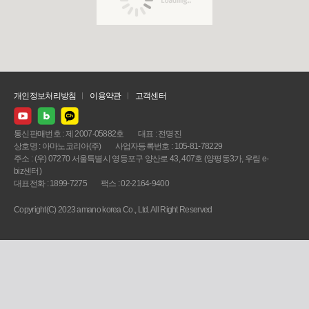
개인정보처리방침
이용약관
고객센터
통신판매번호 : 제 2007-05882호
대표 : 전명진
상호명 : 아마노코리아(주)
사업자등록번호 : 105-81-78229
주소 : (우) 07270 서울특별시 영등포구 양산로 43, 407호 (양평동3가, 우림 e-
biz센터)
대표전화 : 1899-7275
팩스 : 02-2164-9400
Copyright(C) 2023 amano korea Co., Ltd. All Right Reserved