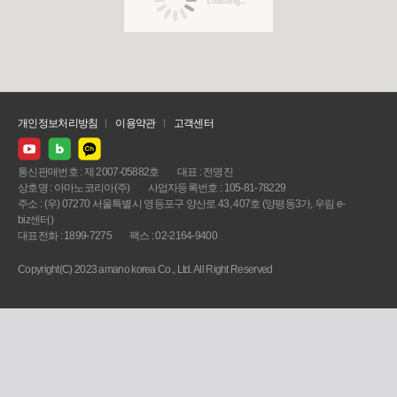
개인정보처리방침
이용약관
고객센터
통신판매번호 : 제 2007-05882호
대표 : 전명진
상호명 : 아마노코리아(주)
사업자등록번호 : 105-81-78229
주소 : (우) 07270 서울특별시 영등포구 양산로 43, 407호 (양평동3가, 우림 e-
biz센터)
대표전화 : 1899-7275
팩스 : 02-2164-9400
Copyright(C) 2023 amano korea Co., Ltd. All Right Reserved