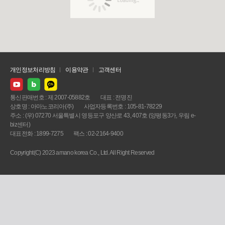
개인정보처리방침
이용약관
고객센터
통신판매번호 : 제 2007-05882호
대표 : 전명진
상호명 : 아마노코리아(주)
사업자등록번호 : 105-81-78229
주소 : (우) 07270 서울특별시 영등포구 양산로 43, 407호 (양평동3가, 우림 e-
biz센터)
대표전화 : 1899-7275
팩스 : 02-2164-9400
Copyright(C) 2023 amano korea Co., Ltd. All Right Reserved