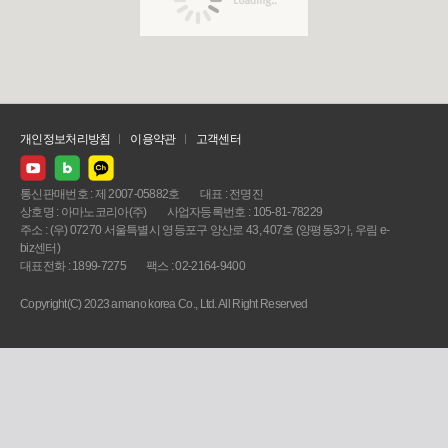
개인정보처리방침
이용약관
고객센터
통신판매번호 : 제 2007-05882호
대표 : 전명진
상호명 : 아마노코리아(주)
사업자등록번호 : 105-81-78229
주소 : (우) 07270 서울특별시 영등포구 양산로 43, 407호 (양평동3가, 우림 e-
biz센터)
대표전화 : 1899-7275
팩스 : 02-2164-9400
Copyright(C) 2023 amano korea Co., Ltd. All Right Reserved