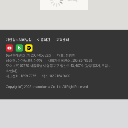
개인정보처리방침
이용약관
고객센터
통신판매번호 : 제 2007-05882호
대표 : 전명진
상호명 : 아마노코리아(주)
사업자등록번호 : 105-81-78229
주소 : (우) 07270 서울특별시 영등포구 양산로 43, 407호 (양평동3가, 우림 e-
biz센터)
대표전화 : 1899-7275
팩스 : 02-2164-9400
Copyright(C) 2023 amano korea Co., Ltd. All Right Reserved