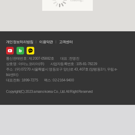
개인정보처리방침
이용약관
고객센터
통신판매번호 : 제 2007-05882호
대표 : 전명진
상호명 : 아마노코리아(주)
사업자등록번호 : 105-81-78229
주소 : (우) 07270 서울특별시 영등포구 양산로 43, 407호 (양평동3가, 우림 e-
biz센터)
대표전화 : 1899-7275
팩스 : 02-2164-9400
Copyright(C) 2023 amano korea Co., Ltd. All Right Reserved