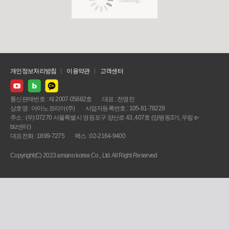
개인정보처리방침
이용약관
고객센터
통신판매번호 : 제 2007-05882호
대표 : 전명진
상호명 : 아마노코리아(주)
사업자등록번호 : 105-81-78229
주소 : (우) 07270 서울특별시 영등포구 양산로 43, 407호 (양평동3가, 우림 e-
biz센터)
대표전화 : 1899-7275
팩스 : 02-2164-9400
Copyright(C) 2023 amano korea Co., Ltd. All Right Reserved