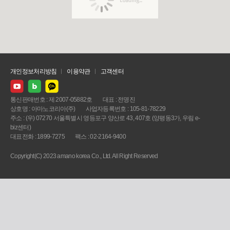
개인정보처리방침
이용약관
고객센터
통신판매번호 : 제 2007-05882호
대표 : 전명진
상호명 : 아마노코리아(주)
사업자등록번호 : 105-81-78229
주소 : (우) 07270 서울특별시 영등포구 양산로 43, 407호 (양평동3가, 우림 e-
biz센터)
대표전화 : 1899-7275
팩스 : 02-2164-9400
Copyright(C) 2023 amano korea Co., Ltd. All Right Reserved