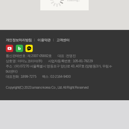
개인정보처리방침
이용약관
고객센터
통신판매번호 : 제 2007-05882호
대표 : 전명진
상호명 : 아마노코리아(주)
사업자등록번호 : 105-81-78229
주소 : (우) 07270 서울특별시 영등포구 양산로 43, 407호 (양평동3가, 우림 e-
biz센터)
대표전화 : 1899-7275
팩스 : 02-2164-9400
Copyright(C) 2023 amano korea Co., Ltd. All Right Reserved