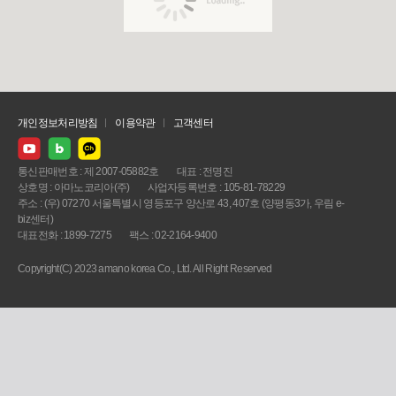
개인정보처리방침
이용약관
고객센터
통신판매번호 : 제 2007-05882호
대표 : 전명진
상호명 : 아마노코리아(주)
사업자등록번호 : 105-81-78229
주소 : (우) 07270 서울특별시 영등포구 양산로 43, 407호 (양평동3가, 우림 e-
biz센터)
대표전화 : 1899-7275
팩스 : 02-2164-9400
Copyright(C) 2023 amano korea Co., Ltd. All Right Reserved