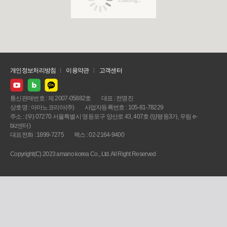
개인정보처리방침
이용약관
고객센터
통신판매번호 : 제 2007-05882호
대표 : 전명진
상호명 : 아마노코리아(주)
사업자등록번호 : 105-81-78229
주소 : (우) 07270 서울특별시 영등포구 양산로 43, 407호 (양평동3가, 우림 e-
biz센터)
대표전화 : 1899-7275
팩스 : 02-2164-9400
Copyright(C) 2023 amano korea Co., Ltd. All Right Reserved