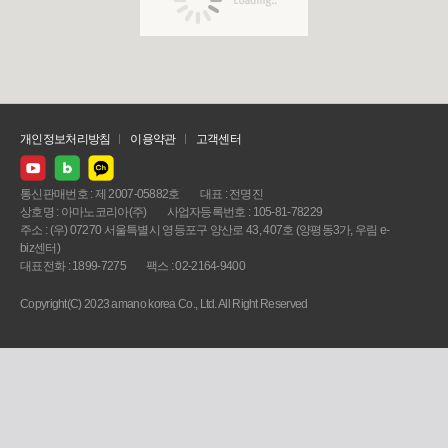
개인정보처리방침
이용약관
고객센터
통신판매번호 : 제 2007-05882호
대표 : 전명진
상호명 : 아마노코리아(주)
사업자등록번호 : 105-81-78229
주소 : (우) 07270 서울특별시 영등포구 양산로 43, 407호 (양평동3가, 우림 e-
biz센터)
대표전화 : 1899-7275
팩스 : 02-2164-9400
Copyright(C) 2023 amano korea Co., Ltd. All Right Reserved