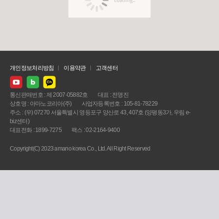
개인정보처리방침
이용약관
고객센터
통신판매번호 : 제 2007-05882호
대표 : 전명진
상호명 : 아마노코리아(주)
사업자등록번호 : 105-81-78229
주소 : (우) 07270 서울특별시 영등포구 양산로 43, 407호 (양평동3가, 우림 e-
biz센터)
대표전화 : 1899-7275
팩스 : 02-2164-9400
Copyright(C) 2023 amano korea Co., Ltd. All Right Reserved