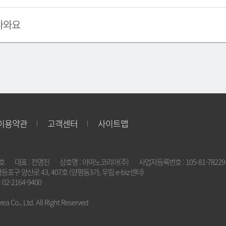
나와요
이용약관
고객센터
사이트맵
2호
대표 : 전명진
상호명 : 아마노코리아(주)
사업자등록번호 : 105-81-78229
영등포구 양산로 43, 407호 (양평동3가, 우림 e-biz센터)
 02-2164-9400
a Co., Ltd. All Right Reserved