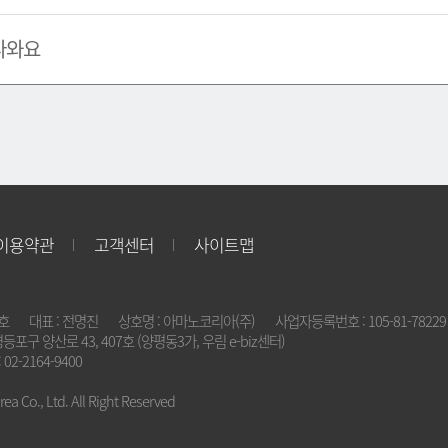
나와요
이용약관
고객센터
사이트맵
2호
대표 : 전명진
상호명 : 아마노코리아(주)
사업자등록번호 : 105-81-78229
영등포구 양산로 43, 407호 (양평동3가, 우림 e-biz센터)
 02-2164-9400
a Co., Ltd. All Right Reserved