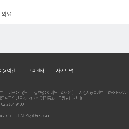
나와요
이용약관
고객센터
사이트맵
2호
대표 : 전명진
상호명 : 아마노코리아(주)
사업자등록번호 : 105-81-78229
영등포구 양산로 43, 407호 (양평동3가, 우림 e-biz센터)
 02-2164-9400
a Co., Ltd. All Right Reserved