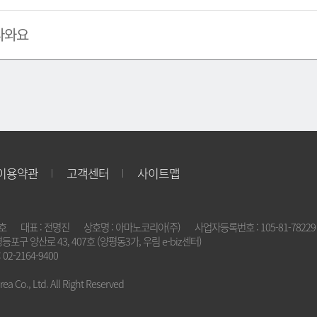
나와요
이용약관
고객센터
사이트맵
2호
대표 : 전명진
상호명 : 아마노코리아(주)
사업자등록번호 : 105-81-78229
영등포구 양산로 43, 407호 (양평동3가, 우림 e-biz센터)
 02-2164-9400
a Co., Ltd. All Right Reserved