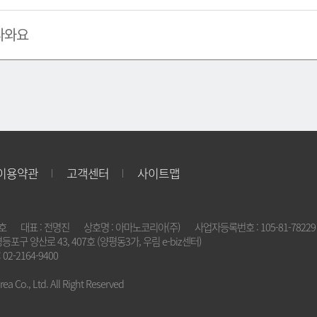
나와요
이용약관
고객센터
사이트맵
2호
대표 : 전명진
상호명 : 아마노코리아(주)
사업자등록번호 : 105-81-78229
영등포구 양산로 43, 407호 (양평동3가, 우림 e-biz센터)
 02-2164-9400
a Co., Ltd. All Right Reserved