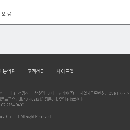
나와요
이용약관
고객센터
사이트맵
2호
대표 : 전명진
상호명 : 아마노코리아(주)
사업자등록번호 : 105-81-78229
영등포구 양산로 43, 407호 (양평동3가, 우림 e-biz센터)
 02-2164-9400
a Co., Ltd. All Right Reserved