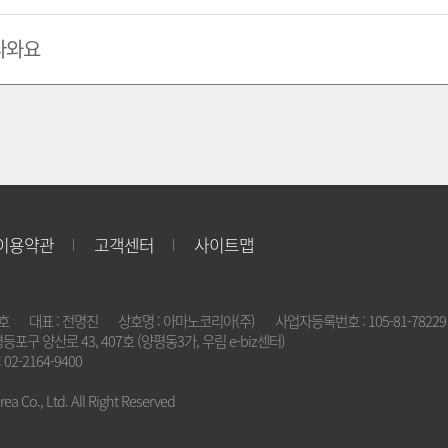
나와요
이용약관
고객센터
사이트맵
2호
대표 : 전명진
상호명 : 아마노코리아(주)
사업자등록번호 : 105-81-78229
영등포구 양산로 43, 407호 (양평동3가, 우림 e-biz센터)
 02-2164-9400
a Co., Ltd. All Right Reserved