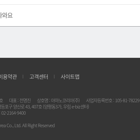
나와요
이용약관
고객센터
사이트맵
2호
대표 : 전명진
상호명 : 아마노코리아(주)
사업자등록번호 : 105-81-78229
영등포구 양산로 43, 407호 (양평동3가, 우림 e-biz센터)
 02-2164-9400
a Co., Ltd. All Right Reserved