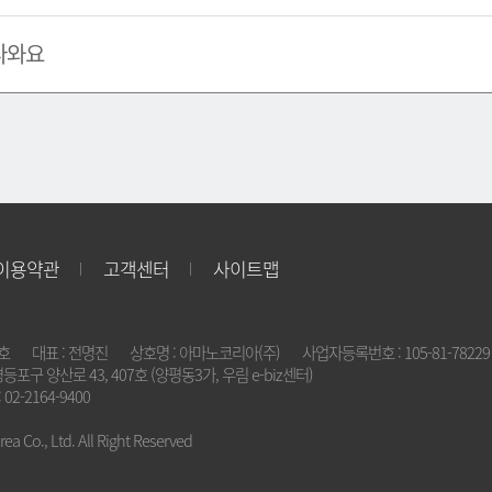
나와요
이용약관
고객센터
사이트맵
2호
대표 : 전명진
상호명 : 아마노코리아(주)
사업자등록번호 : 105-81-78229
영등포구 양산로 43, 407호 (양평동3가, 우림 e-biz센터)
 02-2164-9400
a Co., Ltd. All Right Reserved