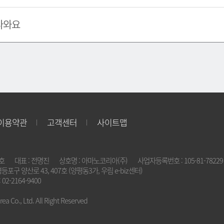
나와요
이용약관
고객센터
사이트맵
2호
대표 : 전명진
상호명 : 아마노코리아(주)
사업자등록번호 : 105-81-78229
영등포구 양산로 43, 407호 (양평동3가, 우림 e-biz센터)
 02-2164-9400
a Co., Ltd. All Right Reserved