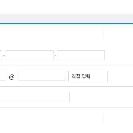
-
-
@