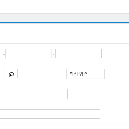
-
-
@