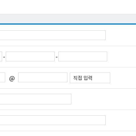
-
-
@