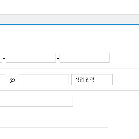
-
-
@