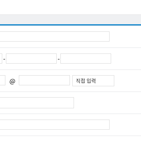
-
-
@