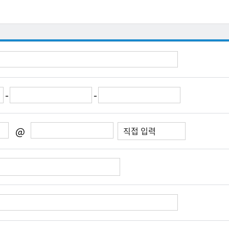
-
-
@