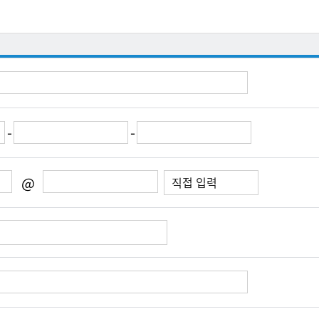
-
-
@