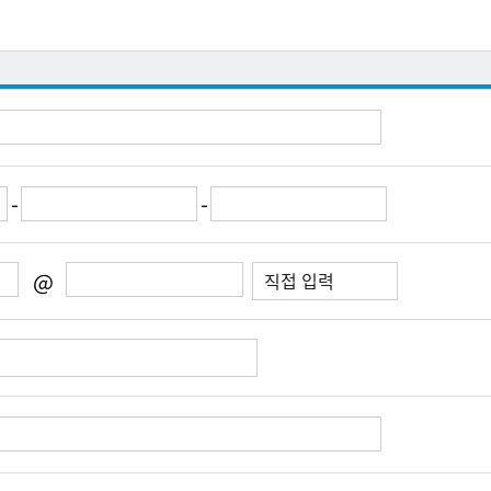
-
-
@