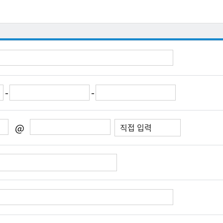
-
-
@