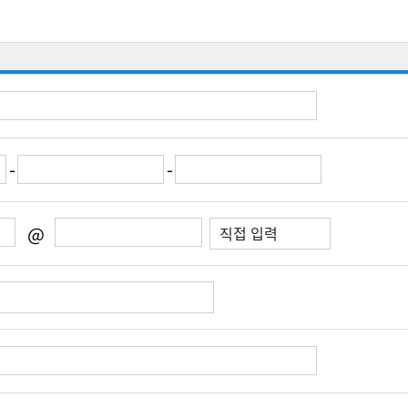
-
-
@