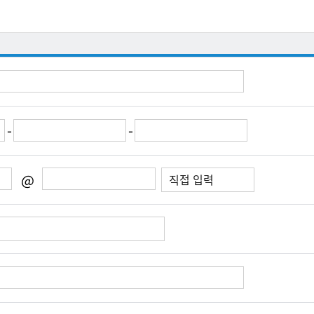
-
-
@