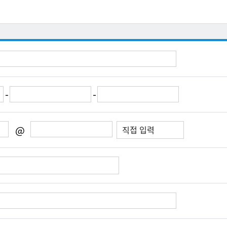
-
-
@