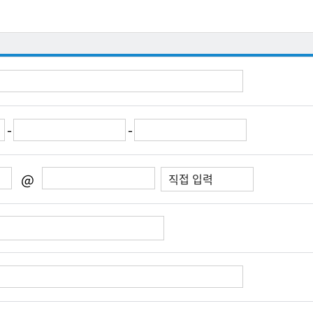
-
-
@