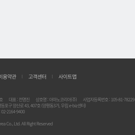
이용약관
고객센터
사이트맵
2호
대표 : 전명진
상호명 : 아마노코리아(주)
사업자등록번호 : 105-81-78229
영등포구 양산로 43, 407호 (양평동3가, 우림 e-biz센터)
 02-2164-9400
a Co., Ltd. All Right Reserved