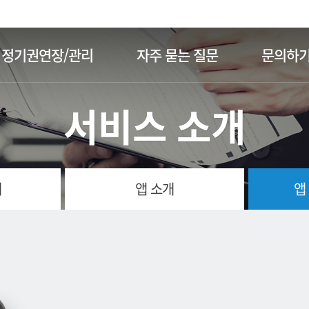
주메뉴 바로가기
본문 바로가기
정기권연장/관리
자주 묻는 질문
문의하
서비스 소개
개
앱 소개
앱