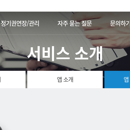
주메뉴 바로가기
본문 바로가기
정기권연장/관리
자주 묻는 질문
문의하
서비스 소개
개
앱 소개
앱