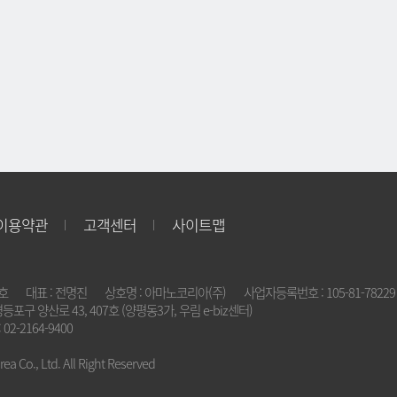
이용약관
고객센터
사이트맵
2호
대표 : 전명진
상호명 : 아마노코리아(주)
사업자등록번호 : 105-81-78229
영등포구 양산로 43, 407호 (양평동3가, 우림 e-biz센터)
 02-2164-9400
a Co., Ltd. All Right Reserved