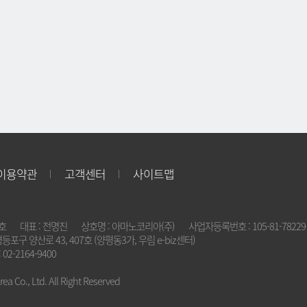
이용약관
고객센터
사이트맵
2호
대표 : 전명진
상호명 : 아마노코리아(주)
사업자등록번호 : 105-81-78229
영등포구 양산로 43, 407호 (양평동3가, 우림 e-biz센터)
 02-2164-9400
a Co., Ltd. All Right Reserved