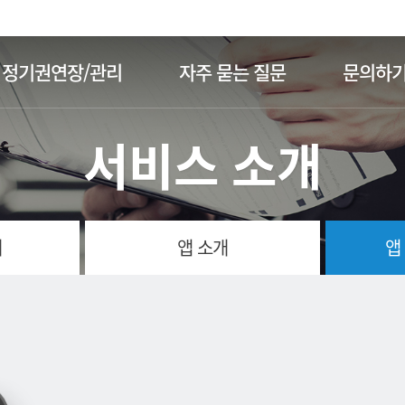
주메뉴 바로가기
본문 바로가기
정기권연장/관리
자주 묻는 질문
문의하
서비스 소개
개
앱 소개
앱