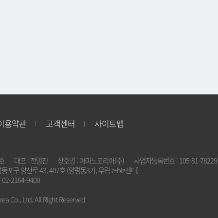
이용약관
고객센터
사이트맵
2호
대표 : 전명진
상호명 : 아마노코리아(주)
사업자등록번호 : 105-81-78229
영등포구 양산로 43, 407호 (양평동3가, 우림 e-biz센터)
 02-2164-9400
a Co., Ltd. All Right Reserved