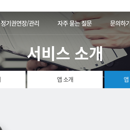
주메뉴 바로가기
본문 바로가기
정기권연장/관리
자주 묻는 질문
문의하
서비스 소개
개
앱 소개
앱