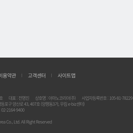
이용약관
고객센터
사이트맵
2호
대표 : 전명진
상호명 : 아마노코리아(주)
사업자등록번호 : 105-81-78229
영등포구 양산로 43, 407호 (양평동3가, 우림 e-biz센터)
 02-2164-9400
a Co., Ltd. All Right Reserved