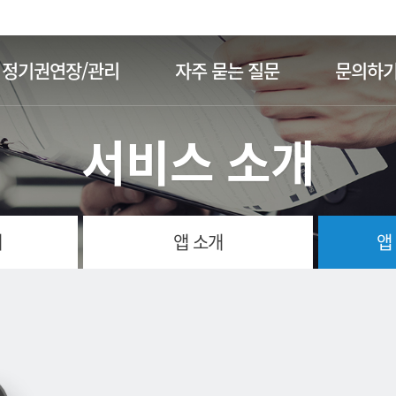
주메뉴 바로가기
본문 바로가기
정기권연장/관리
자주 묻는 질문
문의하
서비스 소개
개
앱 소개
앱