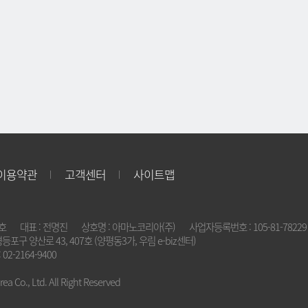
이용약관
고객센터
사이트맵
2호
대표 : 전명진
상호명 : 아마노코리아(주)
사업자등록번호 : 105-81-78229
영등포구 양산로 43, 407호 (양평동3가, 우림 e-biz센터)
 02-2164-9400
a Co., Ltd. All Right Reserved