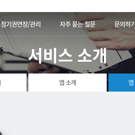
주메뉴 바로가기
본문 바로가기
정기권연장/관리
자주 묻는 질문
문의하
서비스 소개
개
앱 소개
앱