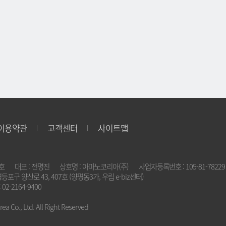
이용약관
고객센터
사이트맵
2호
대표 : 전명진
상호명 : 아마노코리아(주)
사업자등록번호 : 105-81-78229
영등포구 양산로 43, 407호 (양평동3가, 우림 e-biz센터)
 02-2164-9400
a Co., Ltd. All Right Reserved