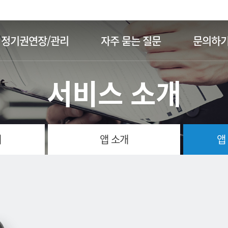
주메뉴 바로가기
본문 바로가기
정기권연장/관리
자주 묻는 질문
문의하
서비스 소개
개
앱 소개
앱