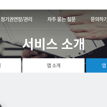
주메뉴 바로가기
본문 바로가기
정기권연장/관리
자주 묻는 질문
문의하
서비스 소개
개
앱 소개
앱