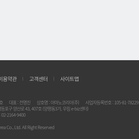
이용약관
고객센터
사이트맵
2호
대표 : 전명진
상호명 : 아마노코리아(주)
사업자등록번호 : 105-81-78229
영등포구 양산로 43, 407호 (양평동3가, 우림 e-biz센터)
 02-2164-9400
a Co., Ltd. All Right Reserved