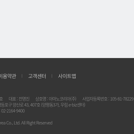
이용약관
고객센터
사이트맵
2호
대표 : 전명진
상호명 : 아마노코리아(주)
사업자등록번호 : 105-81-78229
영등포구 양산로 43, 407호 (양평동3가, 우림 e-biz센터)
 02-2164-9400
a Co., Ltd. All Right Reserved