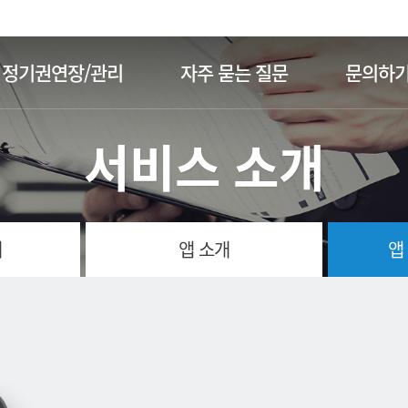
주메뉴 바로가기
본문 바로가기
정기권연장/관리
자주 묻는 질문
문의하
서비스 소개
개
앱 소개
앱